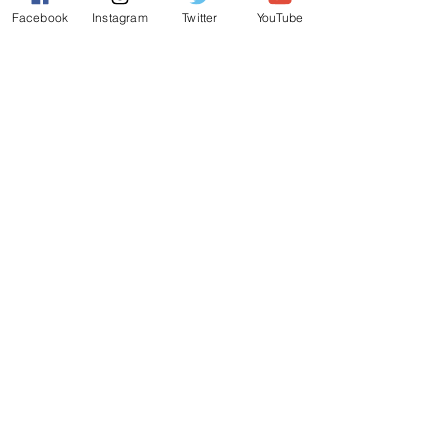
やすい環境を目指します。
Facebook
Instagram
Twitter
YouTube
​●市街化区域においてインフラ整備
の平準化を目指します。