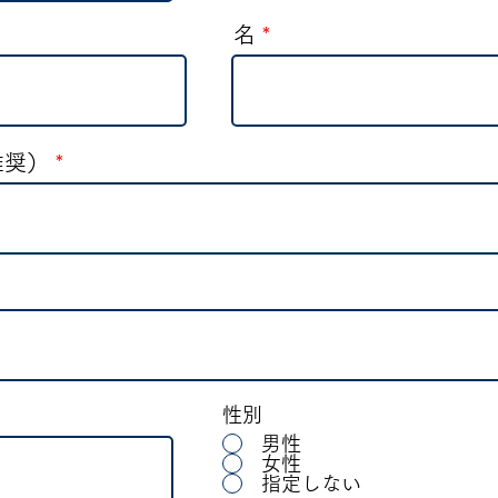
名
推奨）
性別
男性
女性
指定しない