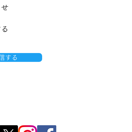
ませ
する
信する