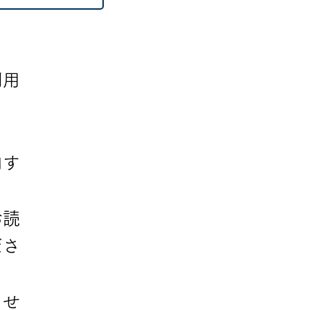
利用
内す
お読
ださ
させ